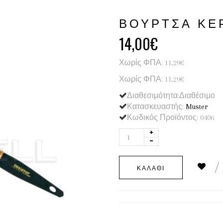
ΒΟΎΡΤΣΑ ΚΕΡ
14,00€
Χωρίς ΦΠΑ: 11,29€
Χωρίς ΦΠΑ: 11,29€
Διαθεσιμότητα:Διαθέσιμο
Κατασκευαστής:
Muster
Κωδικός Προϊόντος: 0406
ΚΑΛΆΘΙ