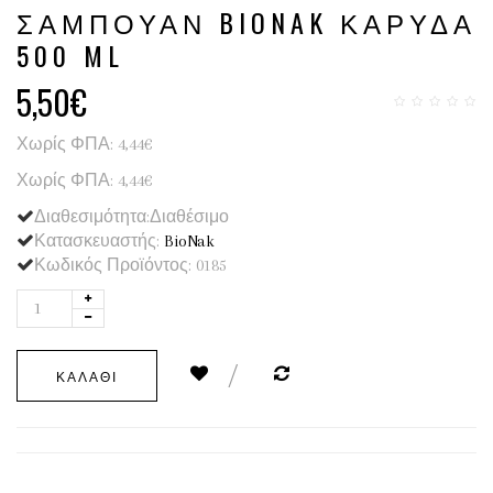
ΣΑΜΠΟΥΆΝ BIONAK ΚΑΡΎΔΑ
500 ML
5,50€
Χωρίς ΦΠΑ: 4,44€
Χωρίς ΦΠΑ: 4,44€
Διαθεσιμότητα:Διαθέσιμο
Κατασκευαστής:
BioNak
Κωδικός Προϊόντος: 0185
ΚΑΛΆΘΙ