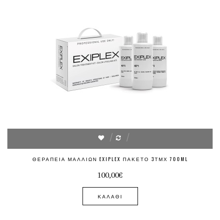
ΘΕΡΑΠΕΊΑ ΜΑΛΛΙΏΝ EXIPLEX ΠΑΚΈΤΟ 3ΤΜΧ 700ML
100,00€
ΚΑΛΆΘΙ